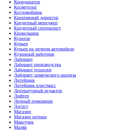
Координатор
Косметолог
Котломойщик
Креативный директор
Кредитный менеджер
Кредитный специалист
Кровельщик
Куратор
Курьер
Курьер на личном автомобиле
Кухонный работник
Лаборант
Лаборант производства
Лаборант технолог
Лаборант химического анализа
Литейщик
Литейщик пластмасс
Литературный редактор
Лифтер
Личный помощник
Логист
Магазин
Магазин оптики
Макетчик
Маляр