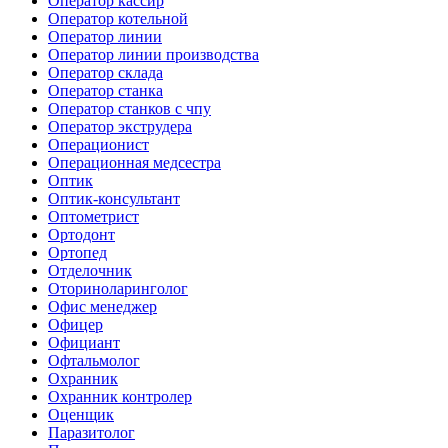
Оператор кассир
Оператор котельной
Оператор линии
Оператор линии производства
Оператор склада
Оператор станка
Оператор станков с чпу
Оператор экструдера
Операционист
Операционная медсестра
Оптик
Оптик-консультант
Оптометрист
Ортодонт
Ортопед
Отделочник
Оториноларинголог
Офис менеджер
Офицер
Официант
Офтальмолог
Охранник
Охранник контролер
Оценщик
Паразитолог