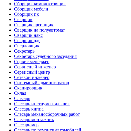
Сборщик комплектовщик
Сборщик мебели
Сборщик пк
Сварщик
Сварщик аргонщик
Сварщик на полуавтомат
Сварщик накс
Сварщик рдс
Сверловщик
Секретарь
Секретарь судебного заседания
Сервис менеджер
Сервисный инженер
Сервисный центр
Сетевой инженер
Системный администратор
Сканировщик
Склад
Слесарь
Слесарь инструментальщик
Слесарь кипиа
Слесарь механосборочных работ
Слесарь монтажник
Слесарь мср
Слесарь по ремонту автомобилей