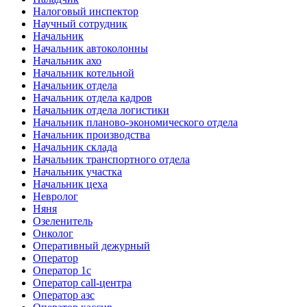
Налоговый инспектор
Научный сотрудник
Начальник
Начальник автоколонны
Начальник ахо
Начальник котельной
Начальник отдела
Начальник отдела кадров
Начальник отдела логистики
Начальник планово-экономического отдела
Начальник производства
Начальник склада
Начальник транспортного отдела
Начальник участка
Начальник цеха
Невролог
Няня
Озеленитель
Онколог
Оперативный дежурный
Оператор
Оператор 1с
Оператор call-центра
Оператор азс