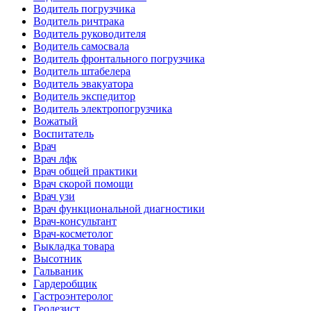
Водитель погрузчика
Водитель ричтрака
Водитель руководителя
Водитель самосвала
Водитель фронтального погрузчика
Водитель штабелера
Водитель эвакуатора
Водитель экспедитор
Водитель электропогрузчика
Вожатый
Воспитатель
Врач
Врач лфк
Врач общей практики
Врач скорой помощи
Врач узи
Врач функциональной диагностики
Врач-консультант
Врач-косметолог
Выкладка товара
Высотник
Гальваник
Гардеробщик
Гастроэнтеролог
Геодезист