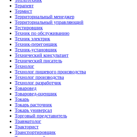
Теплотехник
Терапевт
Термист
Территориальный менеджер
Территориальный управляющий
Тестировщик
Техник по обслуживанию
Техник электрик
Техник-перегонщик
Техник-установщик
Технический консультант
Технический писатель
Технолог
Технолог пищевого производства
Технолог производства
Технолог разработчик
Товаровед
Товаровед-оценщик
Токарь
Токарь расточник
Токарь универсал
Торговый представитель
Травматолог
Тракторист
Транспортировщик