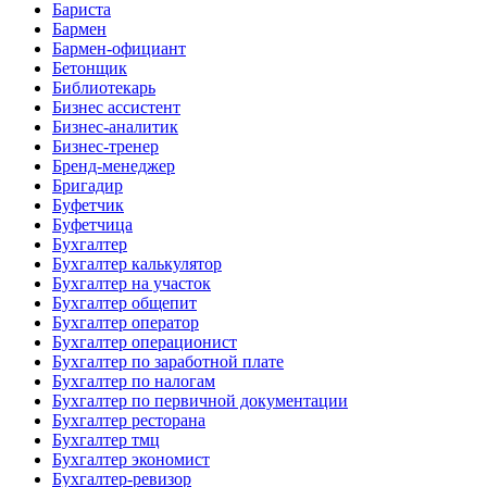
Бариста
Бармен
Бармен-официант
Бетонщик
Библиотекарь
Бизнес ассистент
Бизнес-аналитик
Бизнес-тренер
Бренд-менеджер
Бригадир
Буфетчик
Буфетчица
Бухгалтер
Бухгалтер калькулятор
Бухгалтер на участок
Бухгалтер общепит
Бухгалтер оператор
Бухгалтер операционист
Бухгалтер по заработной плате
Бухгалтер по налогам
Бухгалтер по первичной документации
Бухгалтер ресторана
Бухгалтер тмц
Бухгалтер экономист
Бухгалтер-ревизор