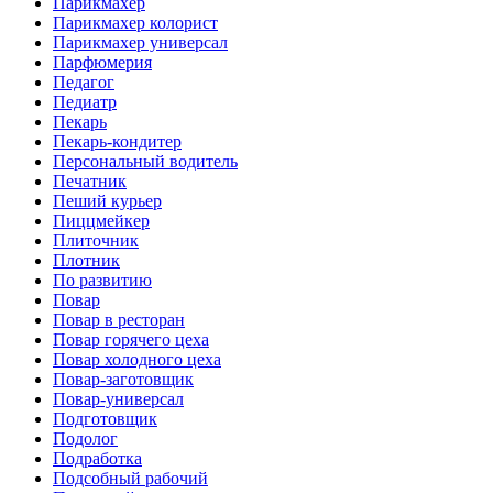
Парикмахер
Парикмахер колорист
Парикмахер универсал
Парфюмерия
Педагог
Педиатр
Пекарь
Пекарь-кондитер
Персональный водитель
Печатник
Пеший курьер
Пиццмейкер
Плиточник
Плотник
По развитию
Повар
Повар в ресторан
Повар горячего цеха
Повар холодного цеха
Повар-заготовщик
Повар-универсал
Подготовщик
Подолог
Подработка
Подсобный рабочий