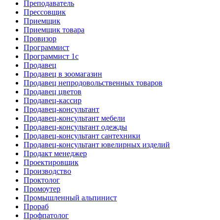
Преподаватель
Прессовщик
Приемщик
Приемщик товара
Провизор
Программист
Программист 1с
Продавец
Продавец в зоомагазин
Продавец непродовольственных товаров
Продавец цветов
Продавец-кассир
Продавец-консультант
Продавец-консультант мебели
Продавец-консультант одежды
Продавец-консультант сантехники
Продавец-консультант ювелирных изделий
Продакт менеджер
Проектировщик
Производство
Проктолог
Промоутер
Промышленный альпинист
Прораб
Профпатолог