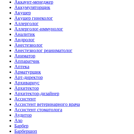
Аккаунт-менеджер
Аккумуляторщик
Акушер
Акушер гинеколог
Аллерголог
Аллерголог-иммунолог
Аналитик
Андролог
Анестезиолог
Анестезиолог реаниматолог
Аниматор
Аппаратчик
Аптека
Арматурщик
Арт-директор
Архивариус
Архитектор
Архитектор-дизайнер
Ассистент
Ассистент ветеринарного врача
Ассистент стоматолога
Аудитор
Ахо
Барбер
Барбершоп