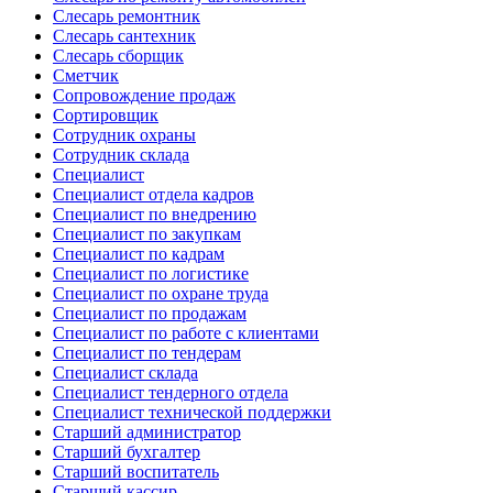
Слесарь ремонтник
Слесарь сантехник
Слесарь сборщик
Сметчик
Сопровождение продаж
Сортировщик
Сотрудник охраны
Сотрудник склада
Специалист
Специалист отдела кадров
Специалист по внедрению
Специалист по закупкам
Специалист по кадрам
Специалист по логистике
Специалист по охране труда
Специалист по продажам
Специалист по работе с клиентами
Специалист по тендерам
Специалист склада
Специалист тендерного отдела
Специалист технической поддержки
Старший администратор
Старший бухгалтер
Старший воспитатель
Старший кассир