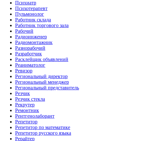
Психиатр
Психотерапевт
Пульмонолог
Работник склада
Работник торгового зала
Рабочий
Радиоинженер
Радиомонтажник
Разнорабочий
Разработчик
Расклейщик объявлений
Реаниматолог
Ревизор
Региональный директор
Региональный менеджер
Региональный представитель
Резчик
Резчик стекла
Рекрутер
Ремонтник
Рентгенолаборант
Репетитор
Репетитор по математике
Репетитор русского языка
Рерайтер