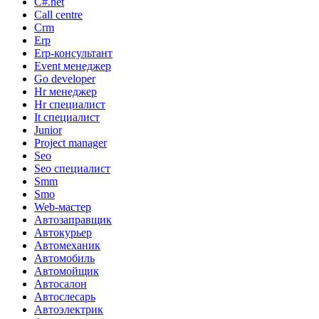
C#.net
Call centre
Crm
Erp
Erp-консультант
Event менеджер
Go developer
Hr менеджер
Hr специалист
It специалист
Junior
Project manager
Seo
Seo специалист
Smm
Smo
Web-мастер
Автозаправщик
Автокурьер
Автомеханик
Автомобиль
Автомойщик
Автосалон
Автослесарь
Автоэлектрик