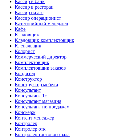
Кассир в банк
Кассир в ресторан
Кассир на азс
Кассир операционист
Категорийный менеджер
Кафе
Кладовщик
Кладовщик-комплектовщик
Клепальщик
Колорист
Коммерческий директор
Комплектовщик
Комплектовщик заказов
Кондитер
Конструктор
Конструктор мебели
Консультант
Консультант 1с
Консультант магазина
Консультант по продажам
Консьерж
Контент менеджер
Контролер
Контролер отк
Контролер торгового зала