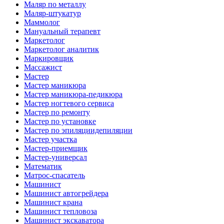
Маляр по металлу
Маляр-штукатур
Маммолог
Мануальный терапевт
Маркетолог
Маркетолог аналитик
Маркировщик
Массажист
Мастер
Мастер маникюра
Мастер маникюра-педикюра
Мастер ногтевого сервиса
Мастер по ремонту
Мастер по установке
Мастер по эпиляциидепиляции
Мастер участка
Мастер-приемщик
Мастер-универсал
Математик
Матрос-спасатель
Машинист
Машинист автогрейдера
Машинист крана
Машинист тепловоза
Машинист экскаватора