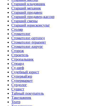
Старший кладовщик
Старший механик
Старший продавец
Старший продавец-кассир
Старший смены
Старший юрисконсульт
Столяр
Стоматолог
Стоматолог-ортопед
Стоматолог-терапевт
Стоматолог-хирург
Сторож
Строитель
Стропальщик
Стюард
Су-шеф
Судебный юрист
Супервайзер
Супермаркет
Сурдолог
Сушист
Тайный покупатель
Такелажник
Театр