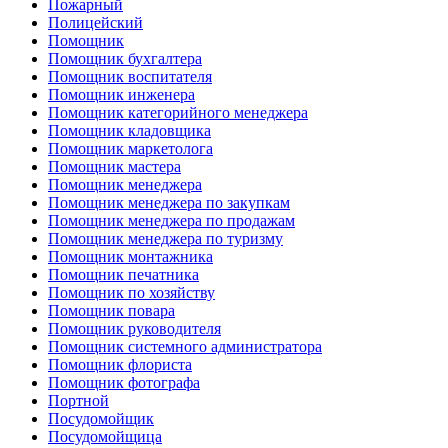
Пожарный
Полицейский
Помощник
Помощник бухгалтера
Помощник воспитателя
Помощник инженера
Помощник категорийного менеджера
Помощник кладовщика
Помощник маркетолога
Помощник мастера
Помощник менеджера
Помощник менеджера по закупкам
Помощник менеджера по продажам
Помощник менеджера по туризму
Помощник монтажника
Помощник печатника
Помощник по хозяйству
Помощник повара
Помощник руководителя
Помощник системного администратора
Помощник флориста
Помощник фотографа
Портной
Посудомойщик
Посудомойщица