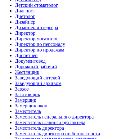
Детский стоматолог
Диагност
Диетолог
Дизайнер
Дизайнер интерьера
Директор
Директор магазинов
Директор по персоналу
Директор по продажам
Диспетчер
Документовед
Дорожный рабочий
Жестянщик
Заведующий аптекой
Заведующий архивом
Завхоз
Заготовщик
Замерщик
Замерщик окон
Заместитель
Заместитель генерального директора
Заместитель главного бухгалтера
Заместитель директора
Заместитель директора по безопасности