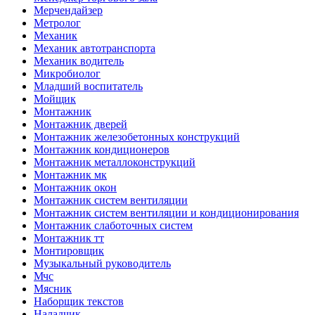
Мерчендайзер
Метролог
Механик
Механик автотранспорта
Механик водитель
Микробиолог
Младший воспитатель
Мойщик
Монтажник
Монтажник дверей
Монтажник железобетонных конструкций
Монтажник кондиционеров
Монтажник металлоконструкций
Монтажник мк
Монтажник окон
Монтажник систем вентиляции
Монтажник систем вентиляции и кондиционирования
Монтажник слаботочных систем
Монтажник тт
Монтировщик
Музыкальный руководитель
Мчс
Мясник
Наборщик текстов
Наладчик